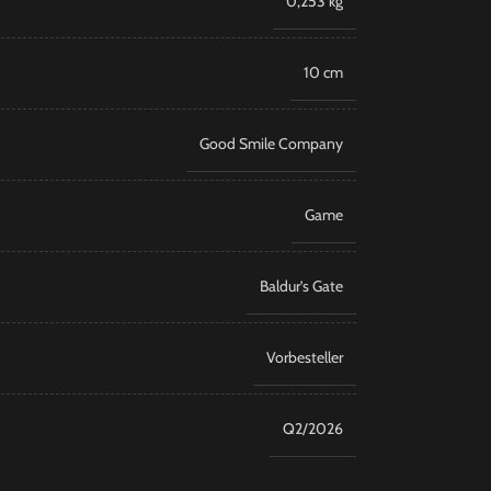
0,253 kg
10 cm
Good Smile Company
Game
Baldur’s Gate
Vorbesteller
Q2/2026