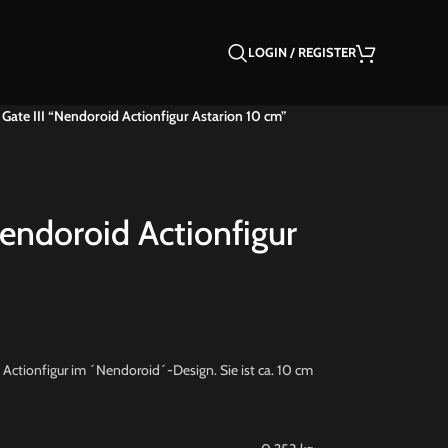
LOGIN / REGISTER
 Gate III “Nendoroid Actionfigur Astarion 10 cm”
Nendoroid Actionfigur
e Actionfigur im ´Nendoroid´-Design. Sie ist ca. 10 cm