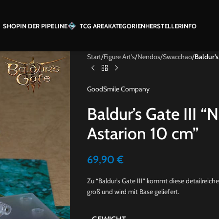
SHOP
IN DER PIPELINE
TCG AREA
KATEGORIEN
HERSTELLER
INFO
Start
/
Figure Art's
/
Nendos/Swacchao
/
Baldur’s
GoodSmile Company
Baldur’s Gate III “
Astarion 10 cm”
69,90
€
Zu “Baldur’s Gate III” kommt diese detailreich
groß und wird mit Base geliefert.