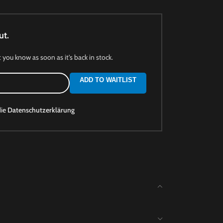
ut.
t you know as soon as it's back in stock.
ADD TO WAITLIST
die
Datenschutzerklärung