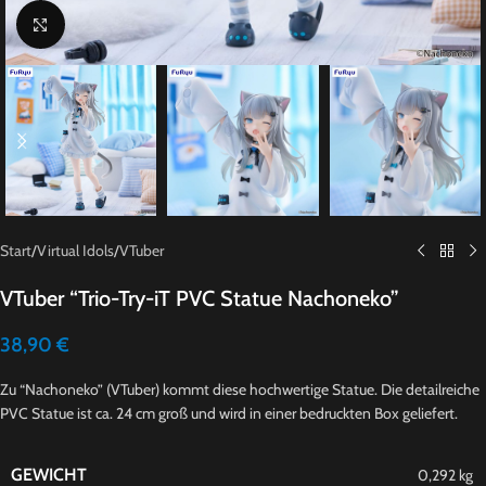
Click to enlarge
Start
/
Virtual Idols
/
VTuber
VTuber “Trio-Try-iT PVC Statue Nachoneko”
38,90
€
Zu “Nachoneko” (VTuber) kommt diese hochwertige Statue. Die detailreiche
PVC Statue ist ca. 24 cm groß und wird in einer bedruckten Box geliefert.
GEWICHT
0,292 kg