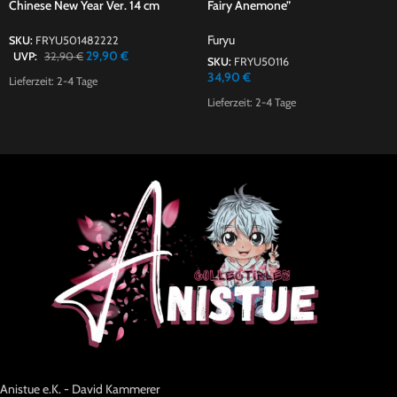
Chinese New Year Ver. 14 cm
Fairy Anemone”
Furyu
SKU:
FRYU501482222
29,90
€
UVP:
32,90
€
SKU:
FRYU50116
34,90
€
Lieferzeit:
2-4 Tage
Lieferzeit:
2-4 Tage
Anistue e.K. - David Kammerer