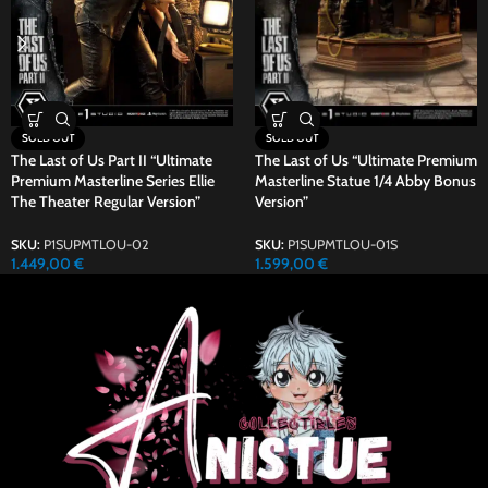
SOLD OUT
SOLD OUT
The Last of Us “Ultimate Premium
The Last of Us Part II “Ultimate
Masterline Statue 1/4 Abby Bonus
Premium Masterline Series Ellie
Version”
The Theater Regular Version”
SKU:
P1SUPMTLOU-01S
SKU:
P1SUPMTLOU-02
1.599,00
€
1.449,00
€