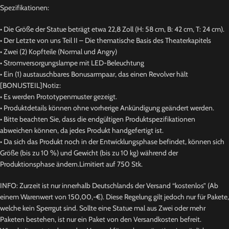
Spezifikationen:
•
Die Größe der Statue beträgt etwa 22,8 Zoll (H: 58 cm, B: 42 cm, T: 24 cm).
•
Der Letzte von uns Teil II – Die thematische Basis des Theaterkapitels
•
Zwei (2) Kopfteile (Normal und Angry)
•
Stromversorgungslampe mit LED-Beleuchtung
•
Ein (1) austauschbares Bonusarmpaar, das einen Revolver hält
[BONUSTEIL]
Notiz:
•
Es werden Prototypenmuster gezeigt.
•
Produktdetails können ohne vorherige Ankündigung geändert werden.
•
Bitte beachten Sie, dass die endgültigen Produktspezifikationen
abweichen können, da jedes Produkt handgefertigt ist.
•
Da sich das Produkt noch in der Entwicklungsphase befindet, können sich
Größe (bis zu 10 %) und Gewicht (bis zu 10 kg) während der
Produktionsphase ändern.
Limitiert auf 750 Stk.
INFO: Zurzeit ist nur innerhalb Deutschlands der Versand “kostenlos” (Ab
einem Warenwert von 150,00,-€). Diese Regelung gilt jedoch nur für Pakete,
welche kein Sperrgut sind. Sollte eine Statue mal aus Zwei oder mehr
Paketen bestehen, ist nur ein Paket von den Versandkosten befreit.