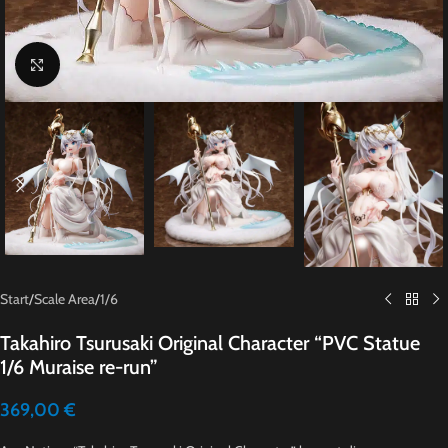
Click to enlarge
Start
/
Scale Area
/
1/6
Takahiro Tsurusaki Original Character “PVC Statue
1/6 Muraise re-run”
369,00
€