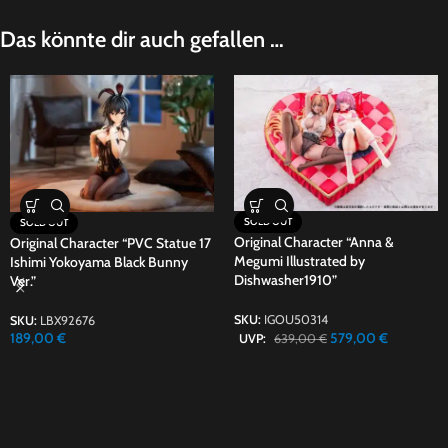
Das könnte dir auch gefallen …
SOLD OUT
SOLD OUT
Original Character “Anna &
Original Character “PVC Statue 17
Megumi Illustrated by
Ishimi Yokoyama Black Bunny
Dishwasher1910”
Ver.”
SKU:
IGOU50314
SKU:
LBX92676
579,00
€
189,00
€
UVP:
639,00
€