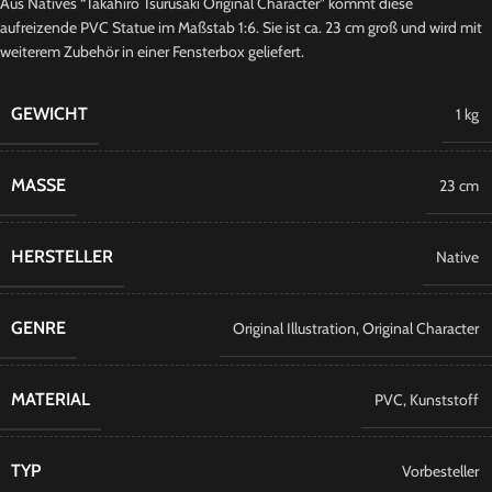
Aus Natives “Takahiro Tsurusaki Original Character” kommt diese
aufreizende PVC Statue im Maßstab 1:6. Sie ist ca. 23 cm groß und wird mit
weiterem Zubehör in einer Fensterbox geliefert.
GEWICHT
1 kg
MASSE
23 cm
HERSTELLER
Native
GENRE
Original Illustration
,
Original Character
MATERIAL
PVC
,
Kunststoff
TYP
Vorbesteller