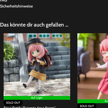
FAQ
Sicherheitshinweise
Das könnte dir auch gefallen …
Auf Lager
Au
SOLD OUT
SOLD OUT
Spy x Family “Espresto Anya Forger”