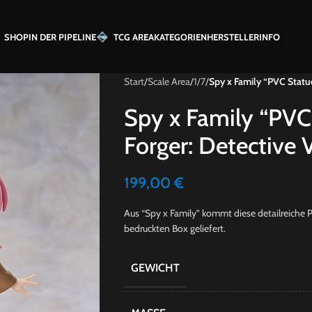
SHOP
IN DER PIPELINE
TCG AREA
KATEGORIEN
HERSTELLER
INFO
Start
/
Scale Area
/
1/7
/
Spy x Family “PVC Statue
Spy x Family “PVC
Forger: Detective V
199,00
€
Aus “Spy x Family” kommt diese detailreiche PV
bedruckten Box geliefert.
GEWICHT