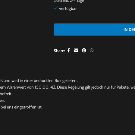
Lieferzeit:
2-4 Tage
verfügbar
IN D
Share:
ß und wird in einer bedruckten Box geliefert.
nem Warenwert von 150,00,-€). Diese Regelung gilt jedoch nur für Pakete, wel
efreit.
en.
ei uns eingetroffen ist.