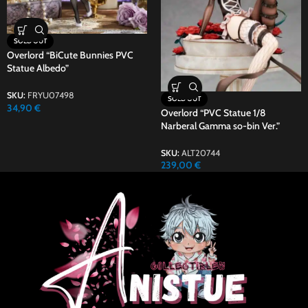
SOLD OUT
Overlord “BiCute Bunnies PVC
Statue Albedo”
SKU:
FRYU07498
SOLD OUT
34,90
€
Overlord “PVC Statue 1/8
Narberal Gamma so-bin Ver.”
SKU:
ALT20744
239,00
€