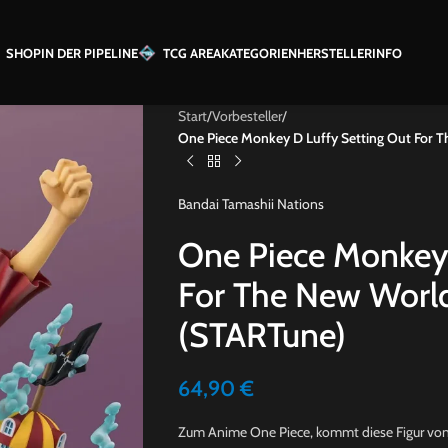
SHOP
IN DER PIPELINE
TCG AREA
KATEGORIEN
HERSTELLER
INFO
Start
/
Vorbesteller
/
One Piece Monkey D Luffy Setting Out For 
Bandai Tamashii Nations
One Piece Monkey 
For The New World
(STARTune)
64,90
€
Zum Anime One Piece, kommt diese Figur von L