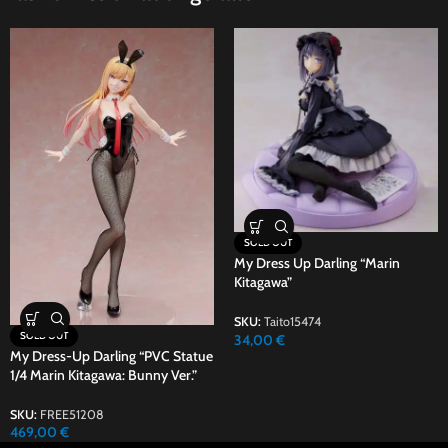
SOLD OUT
My Dress Up Darling “Marin
Kitagawa”
SKU:
Taito15474
SOLD OUT
34,00
€
My Dress-Up Darling “PVC Statue
1/4 Marin Kitagawa: Bunny Ver.”
SKU:
FREE51208
469,00
€