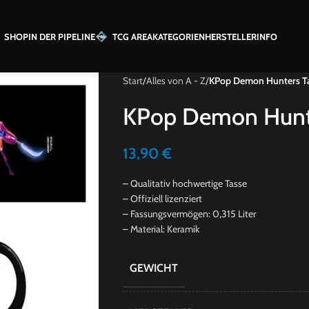
SHOP
IN DER PIPELINE
TCG AREA
KATEGORIEN
HERSTELLER
INFO
Start
/
Alles von A - Z
/
KPop Demon Hunters Ta
KPop Demon Hunte
13,90
€
– Qualitativ hochwertige Tasse
– Offiziell lizenziert
– Fassungsvermögen: 0,315 Liter
– Material: Keramik
GEWICHT