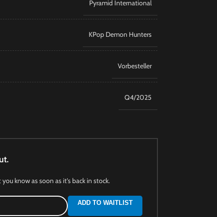
Pyramid International
KPop Demon Hunters
Vorbesteller
Q4/2025
ut.
t you know as soon as it's back in stock.
ADD TO WAITLIST