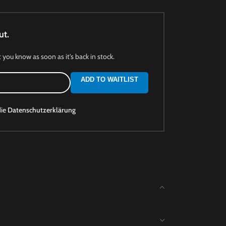
ut.
t you know as soon as it's back in stock.
ADD TO WAITLIST
die
Datenschutzerklärung