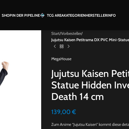
SHOP
IN DER PIPELINE
TCG AREA
KATEGORIEN
HERSTELLER
INFO
Start
/
Vorbesteller
/
Jujutsu Kaisen Petitrama DX PVC Mini-Statu
MegaHouse
Jujutsu Kaisen Pe
Statue Hidden Inv
Death 14 cm
139,00
€
Zum Anime “Jujutsu Kaisen” kommt diese deta