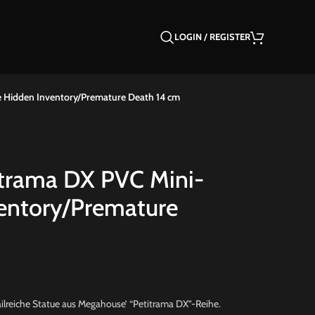
LOGIN / REGISTER
e Hidden Inventory/Premature Death 14 cm
titrama DX PVC Mini-
entory/Premature
ilreiche Statue aus Megahouse’ “Petitrama DX”-Reihe.