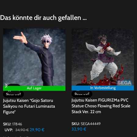
Das könnte dir auch gefallen …
In Vorbestellung
Auf Lager
SOLD OUT
SOLD OUT
Jujutsu Kaisen FIGURIZMa PVC
Jujutsu Kaisen “Gojo Satoru
Statue Choso Flowing Red Scale
Saikyou no Futari Luminasta
Stack Ver. 22 cm
Figure”
SKU:
SEGA44449
SKU:
17846
32,90
€
29,90
€
UVP:
34,90
€