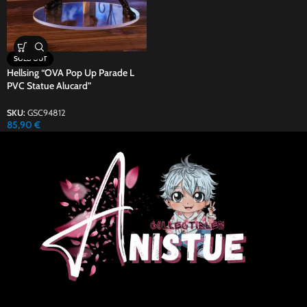
SOLD OUT
Hellsing “OVA Pop Up Parade L
PVC Statue Alucard”
SKU:
GSC94812
85,90
€