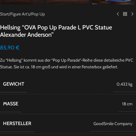
Start
/
Figure Art's
/
Pop Up
Hellsing “OVA Pop Up Parade L PVC Statue
Alexander Anderson”
85,90
€
Zu “Hellsing” kommt aus der “Pop Up Parade”-Reihe diese detailreiche PVC
Statue. Sie ist ca. 18 cm groß und wird in einer Fensterbox geliefert.
GEWICHT
0,432 kg
MASSE
18 cm
HERSTELLER
GoodSmile Company