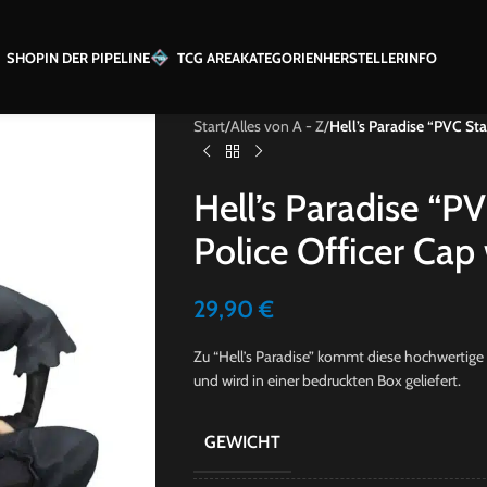
SHOP
IN DER PIPELINE
TCG AREA
KATEGORIEN
HERSTELLER
INFO
Start
/
Alles von A - Z
/
Hell’s Paradise “PVC St
Hell’s Paradise “
Police Officer Cap
29,90
€
Zu “Hell’s Paradise” kommt diese hochwertige S
und wird in einer bedruckten Box geliefert.
GEWICHT