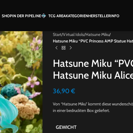
SHOP
IN DER PIPELINE
TCG AREA
KATEGORIEN
HERSTELLER
INFO
Start
/
Virtual Idols
/
Hatsune Miku
/
Hatsune Miku “PVC Princess AMP Statue Hats
Hatsune Miku “PV
Hatsune Miku Alice 
36,90
€
Von “Hatsune Miku” kommt diese wunderschöne
in einer bedruckten Box geliefert.
GEWICHT