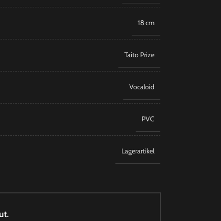
18 cm
Taito Prize
Vocaloid
PVC
Lagerartikel
ut.