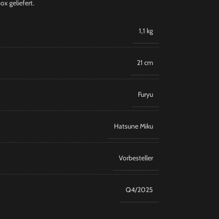
x geliefert.
1,1 kg
21 cm
Furyu
Hatsune Miku
Vorbesteller
Q4/2025