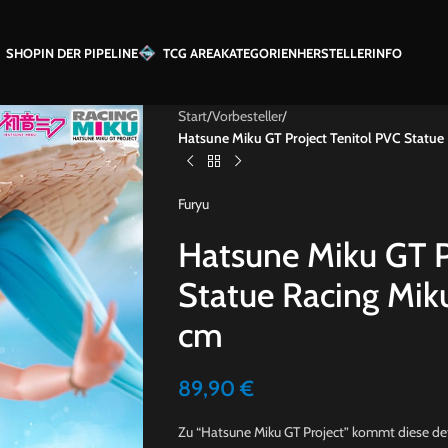
SHOP
IN DER PIPELINE
TCG AREA
KATEGORIEN
HERSTELLER
INFO
Start
/
Vorbesteller
/
Hatsune Miku GT Project Tenitol PVC Statue 
Furyu
Hatsune Miku GT P
Statue Racing Miku
cm
89,90
€
Zu “Hatsune Miku GT Project” kommt diese detai