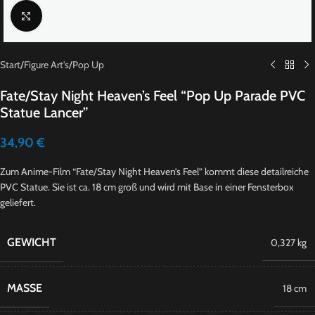
Click to enlarge
Start
/
Figure Art's
/
Pop Up
Fate/Stay Night Heaven’s Feel “Pop Up Parade PVC
Statue Lancer”
34,90
€
Zum Anime-Film “Fate/Stay Night Heaven’s Feel” kommt diese detailreiche
PVC Statue. Sie ist ca. 18 cm groß und wird mit Base in einer Fensterbox
geliefert.
GEWICHT
0,327 kg
MASSE
18 cm