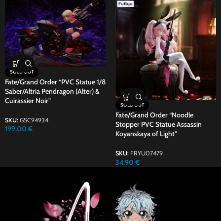
SOLD OUT
Fate/Grand Order “PVC Statue 1/8
Saber/Altria Pendragon (Alter) &
Cuirassier Noir”
SOLD OUT
Fate/Grand Order “Noodle
SKU:
GSC94934
Stopper PVC Statue Assassin
199,00
€
Koyanskaya of Light”
SKU:
FRYU07479
34,90
€