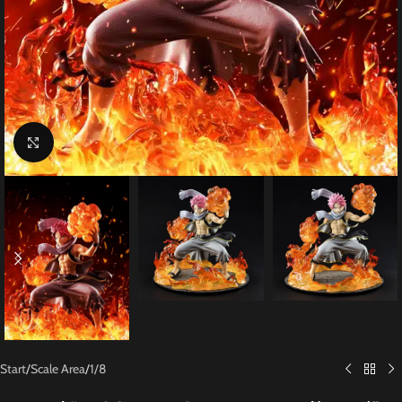
Click to enlarge
Start
/
Scale Area
/
1/8