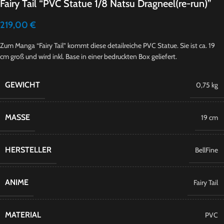
Fairy Tail “PVC Statue 1/8 Natsu Dragneel(re-run)”
219,00
€
Zum Manga “Fairy Tail” kommt diese detailreiche PVC Statue. Sie ist ca. 19
cm groß und wird inkl. Base in einer bedruckten Box geliefert.
GEWICHT
0,75 kg
MASSE
19 cm
HERSTELLER
BellFine
ANIME
Fairy Tail
MATERIAL
PVC