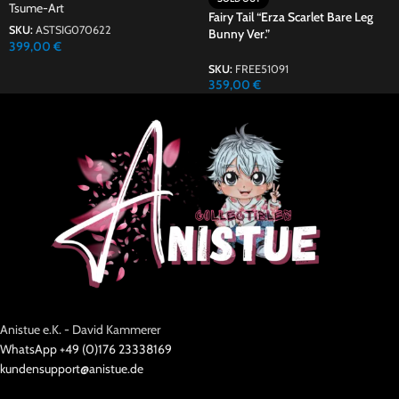
Tsume-Art
Fairy Tail “Erza Scarlet Bare Leg
SKU:
ASTSIG070622
Bunny Ver.”
399,00
€
SKU:
FREE51091
359,00
€
Anistue e.K. - David Kammerer
WhatsApp +49 (0)176 23338169
kundensupport@anistue.de