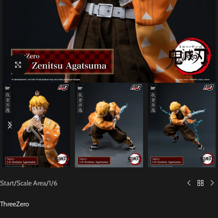
Click to enlarge
Start
/
Scale Area
/
1/6
ThreeZero