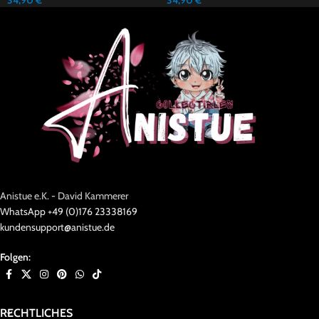
34,90
€
34,90
€
Anistue e.K. - David Kammerer
WhatsApp +49 (0)176 23338169
kundensupport@anistue.de
Folgen:
RECHTLICHES