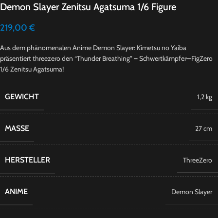
Demon Slayer Zenitsu Agatsuma 1/6 Figure
219,00
€
Aus dem phänomenalen Anime Demon Slayer: Kimetsu no Yaiba
präsentiert threezero den “Thunder Breathing” – Schwertkämpfer—FigZero
1/6 Zenitsu Agatsuma!
GEWICHT
1,2 kg
MASSE
27 cm
HERSTELLER
ThreeZero
ANIME
Demon Slayer