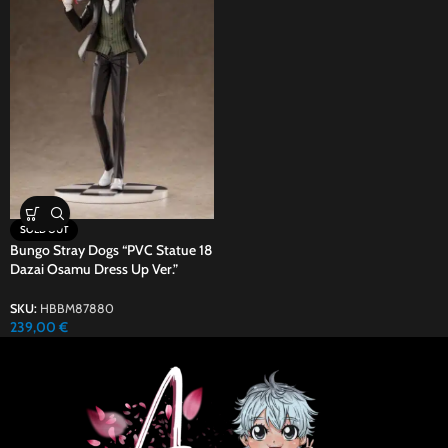
SOLD OUT
Bungo Stray Dogs “PVC Statue 18
Dazai Osamu Dress Up Ver.”
SKU:
HBBM87880
239,00
€