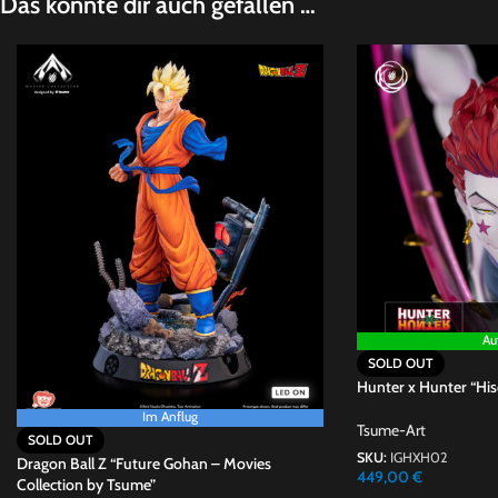
Das könnte dir auch gefallen …
Au
SOLD OUT
Hunter x Hunter “His
Im Anflug
Tsume-Art
SOLD OUT
SKU:
IGHXH02
Dragon Ball Z “Future Gohan – Movies
449,00
€
Collection by Tsume”