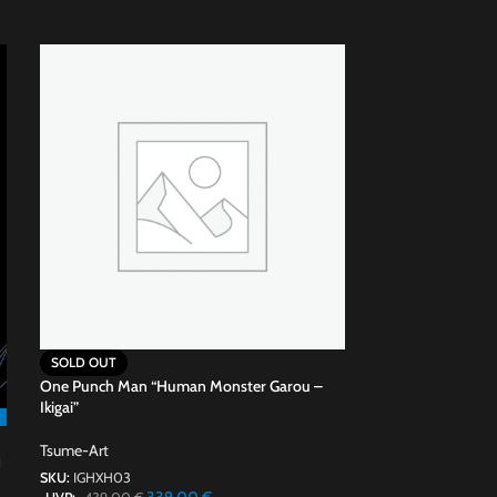
SOLD OUT
SOLD OUT
One Punch Man “Human Monster Garou –
Hunter x Hunter “
Ikigai”
Tsume-Art
Tsume-Art
SKU:
IGHXH01
d
399,00
€
SKU:
IGHXH03