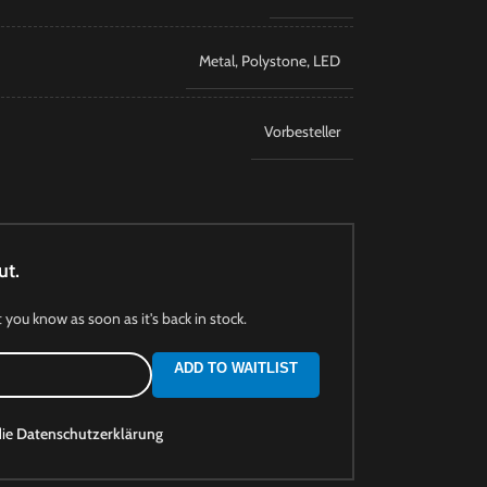
Metal
,
Polystone
,
LED
Vorbesteller
ut.
t you know as soon as it's back in stock.
ADD TO WAITLIST
die
Datenschutzerklärung