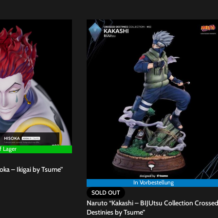
f Lager
oka – Ikigai by Tsume”
In Vorbestellung
SOLD OUT
Naruto “Kakashi – BIJUtsu Collection Crosse
Destinies by Tsume”