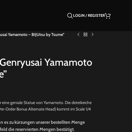
LOGIN / REGISTER
yusai Yamamoto – BIJUtsu by Tsume”
i Genryusai Yamamoto
e”
r eine geniale Statue von Yamamoto. Die deteilreiche
Pre-Order Bonus Alternate Head) kommt im Scale 1/4
nn es zu kürzungen unserer bestellten Menge
ld die reservierten Mengen bestätigt.