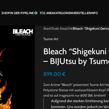
SHOP
IN DER PIPELINE
TCG AREA
KATEGORIEN
HERSTELLER
INFO
Start
/
Scale Area
/
1/4
/
Bleach “Shigekuni Genr
Tsume-Art
Bleach “Shigekun
– BIJUtsu by Tsum
899,00
€
Zum Anime “Bleach” präsentiert Tsume Art hie
Polystone Statue mit austauschbarem Kopf (
und ist auf insgesamt nur
600 Stk.
limitiert!
Aufgrund der starken limitierung ka
kommen. Uns wurden jedoch im Vorfe