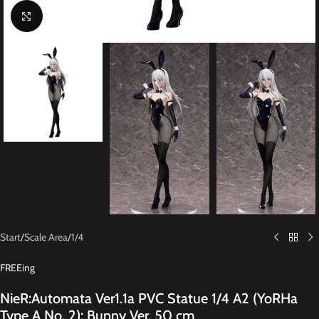
Click to enlarge
Start
/
Scale Area
/
1/4
FREEing
NieR:Automata Ver1.1a PVC Statue 1/4 A2 (YoRHa
Type A No. 2): Bunny Ver. 50 cm