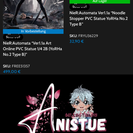
Auf Lager
SOLD OUT
NieR:Automata Ver1.1a “Noodle
Stopper PVC Statue YoRHa No.2
Type B”
In Vorbestellung
SKU:
FRYU36229
SOLD OUT
32,90
€
NieR:Automata “Ver1.1a Art
Online PVC Statue 1/4 2B (YoRHa
No.2 Type B)”
SKU:
FREE51357
499,00
€