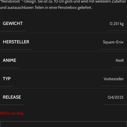
“Nendoroid´”-Design. Sie ist ca. 10 cm groß und wird mit weiterem Zubehör
und austauschbaren Teilen in einer Fensterbox geliefert.
GEWICHT
0,251 kg
HERSTELLER
Square-Enix
ANIME
NieR
TYP
Vorbesteller
RELEASE
Q4/2025
Nicht vorrätig