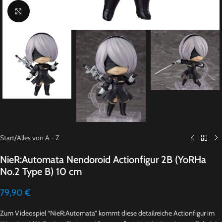
Click to enlarge
Start
/
Alles von A - Z
NieR:Automata Nendoroid Actionfigur 2B (YoRHa
No.2 Type B) 10 cm
79,90
€
Zum Videospiel “NieR:Automata” kommt diese detailreiche Actionfigur im